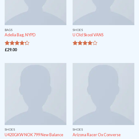
BAGS
SHOES
Adelia Bag, NYPD
U Old Skool VANS
£
29.00
out of
out
4
3.67
5
of 5
SHOES
SHOES
U420GKW NOK 799 New Balance
Arizona Racer Ox Converse