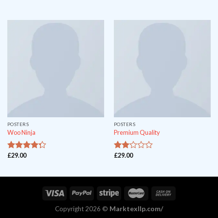
out
4.17
of 5
POSTERS
POSTERS
Woo Ninja
Premium Quality
£
29.00
£
29.00
out of
4
2
5
out
of 5
Marktexllp.com/
Copyright 2026 ©